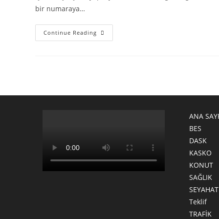
bir numaraya…
Continue Reading
ANA SAY
BES
DASK
KASKO
KONUT
SAĞLIK
SEYAHAT
Teklif
TRAFİK