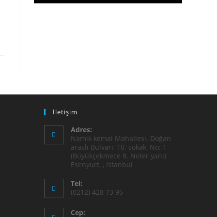
İletişim
Adres:
Namik kemal Mahallesi. Doğan
araslı Bulvarı, 10. sokak, No: 1
(Büyükçekmece 8. Noter yanı)
Esenyurt, , Istanbul
Tel:
(0212) 428 73 95
Cep: