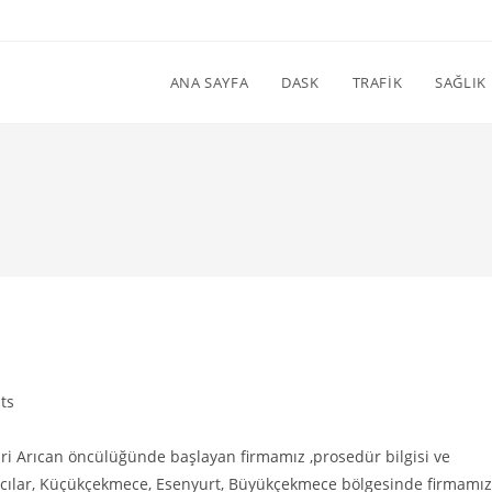
ANA SAYFA
DASK
TRAFİK
SAĞLIK
ts
ri Arıcan öncülüğünde başlayan firmamız ,prosedür bilgisi ve
Avcılar, Küçükçekmece, Esenyurt, Büyükçekmece bölgesinde firmamız